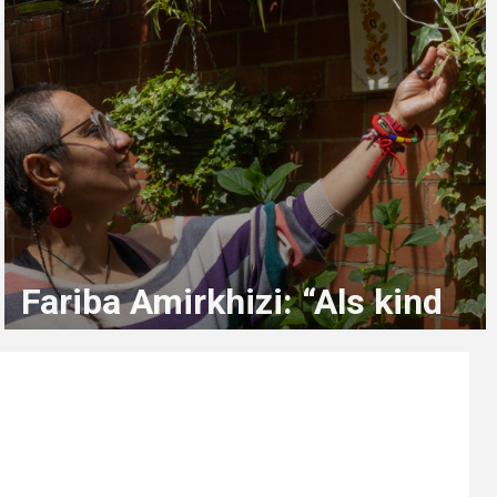
Fariba Amirkhizi: “Als kind
droomde ik soms gewoon
van kleur in mijn kleerkast”
2 maanden geleden
sterre.beeckmans@student.ehb.be