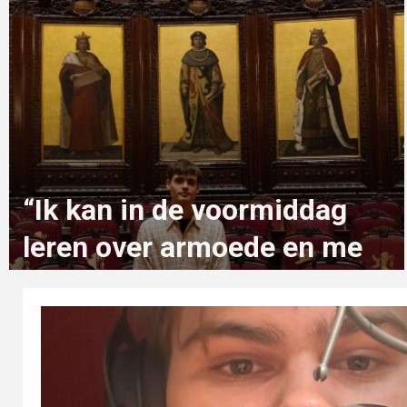
“Ik kan in de voormiddag
leren over armoede en me
in de namiddag inzetten om
die te verminderen”
2 maanden geleden
zeno.van.muylders@student.ehb.be