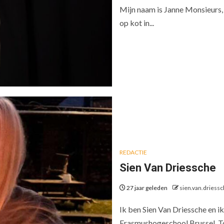
Mijn naam is Janne Monsieurs, 
op kot in...
REDACTIE
Sien Van Driessche
27 jaar geleden
sien.van.driess
Ik ben Sien Van Driessche en ik
Erasmushogeschool Brussel. Toe