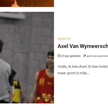
REDACTIE
Axel Van Wymeersc
27 jaar geleden
axel.van.wymee
Hallo, ik ben Axel. Ik ben twin
maar sport is mijn...