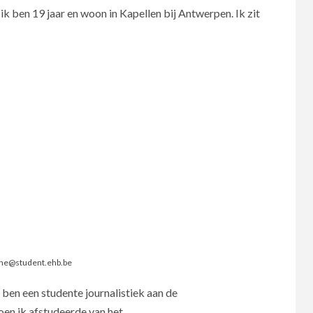
ik ben 19 jaar en woon in Kapellen bij Antwerpen. Ik zit
che@student.ehb.be
 ben een studente journalistiek aan de
n ik afstudeerde van het...