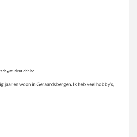
h
rsch@student.ehb.be
tig jaar en woon in Geraardsbergen. Ik heb veel hobby’s,