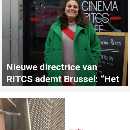
Nieuwe directrice van
RITCS ademt Brussel: “Het
is een privilege om hier
op te groeien”
2 maanden geleden
Lee Bostoen