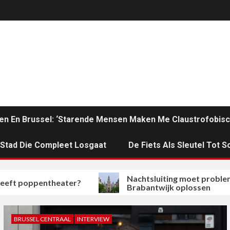
en En Brussel: ‘Starende Mensen Maken Me Claustrofobisc
n Stad Die Compleet Losgaat
De Fiets Als Sleutel Tot So
Nachtsluiting moet problemen in
pentheater?
Brabantwijk oplossen
BRUSSEL CENTRAAL
INTERVIEW