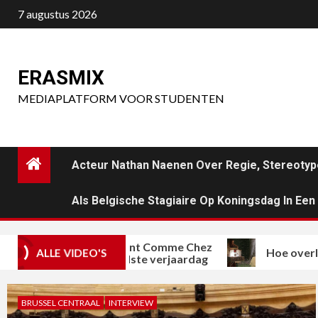
Ga
7 augustus 2026
naar
de
inhoud
ERASMIX
MEDIAPLATFORM VOOR STUDENTEN
Acteur Nathan Naenen Over Regie, Stereotyp
Als Belgische Stagiaire Op Koningsdag In Ee
ichelinrestaurant Comme Chez
Hoe overleeft pop
ALLE VIDEO'S
oi viert honderdste verjaardag
BRUSSEL CENTRAAL
INTERVIEW