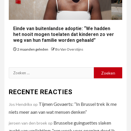
Einde van buitenlandse adoptie: “We hadden
het nooit mogen toelaten dat kinderen zo ver
weg van hun familie worden gehaald”
2 maanden geleden
Bo Van Overstijns
Zoeken
naar:
RECENTE REACTIES
Tijmen Govaerts: “In Brussel trek ik me
Jos Hendrikx
op
niets meer aan van wat mensen denken”
Brusselse guinguettes slaken
jeroen van den broek
op
zucht van verlichting: “een week voor opening deed ik