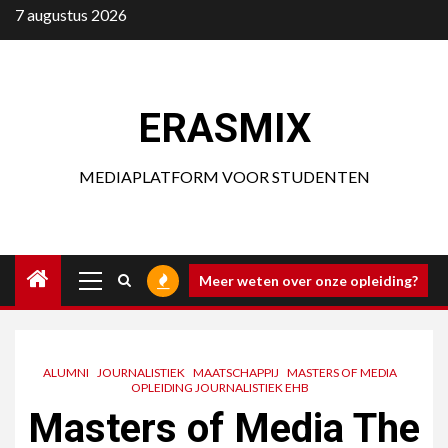
Ga
7 augustus 2026
naar
de
inhoud
ERASMIX
MEDIAPLATFORM VOOR STUDENTEN
Primair
Meer weten over onze opleiding?
menu
ALUMNI
JOURNALISTIEK
MAATSCHAPPIJ
MASTERS OF MEDIA
OPLEIDING JOURNALISTIEK EHB
Masters of Media The