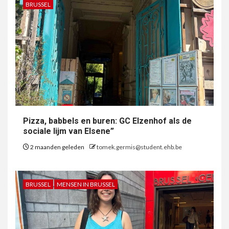
BRUSSEL
Pizza, babbels en buren: GC Elzenhof als de
sociale lijm van Elsene”
2 maanden geleden
tomek.germis@student.ehb.be
BRUSSEL
MENSEN IN BRUSSEL