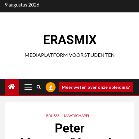
Ga
9 augustus 2026
naar
de
inhoud
ERASMIX
MEDIAPLATFORM VOOR STUDENTEN
Primair
Meer weten over onze opleiding?
menu
BRUSSEL
MAATSCHAPPIJ
Peter