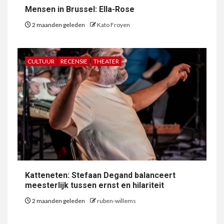
Mensen in Brussel: Ella-Rose
2 maanden geleden
Kato Froyen
CULTUUR
RECENSIE
THEATER
Katteneten: Stefaan Degand balanceert
meesterlijk tussen ernst en hilariteit
2 maanden geleden
ruben-willems