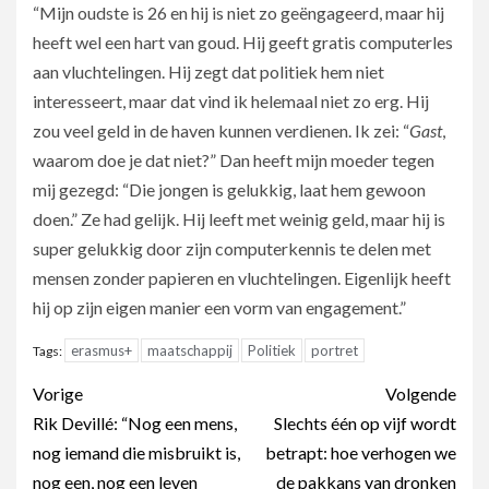
“Mijn oudste is 26 en hij is niet zo geëngageerd, maar hij
heeft wel een hart van goud. Hij geeft gratis computerles
aan vluchtelingen. Hij zegt dat politiek hem niet
interesseert, maar dat vind ik helemaal niet zo erg. Hij
zou veel geld in de haven kunnen verdienen. Ik zei: “
Gast
,
waarom doe je dat niet?” Dan heeft mijn moeder tegen
mij gezegd: “Die jongen is gelukkig, laat hem gewoon
doen.” Ze had gelijk. Hij leeft met weinig geld, maar hij is
super gelukkig door zijn computerkennis te delen met
mensen zonder papieren en vluchtelingen. Eigenlijk heeft
hij op zijn eigen manier een vorm van engagement.”
erasmus+
maatschappij
Politiek
portret
Tags:
Berichtnavigatie
Vorige
Volgende
Rik Devillé: “Nog een mens,
Slechts één op vijf wordt
nog iemand die misbruikt is,
betrapt: hoe verhogen we
nog een, nog een leven
de pakkans van dronken