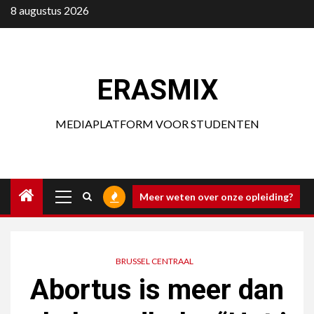
Ga
8 augustus 2026
naar
de
inhoud
ERASMIX
MEDIAPLATFORM VOOR STUDENTEN
Primair
Meer weten over onze opleiding?
menu
BRUSSEL CENTRAAL
Abortus is meer dan