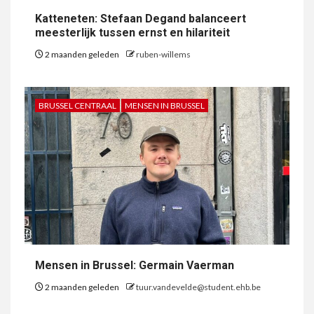
Katteneten: Stefaan Degand balanceert
meesterlijk tussen ernst en hilariteit
2 maanden geleden
ruben-willems
BRUSSEL CENTRAAL
MENSEN IN BRUSSEL
Mensen in Brussel: Germain Vaerman
2 maanden geleden
tuur.vandevelde@student.ehb.be