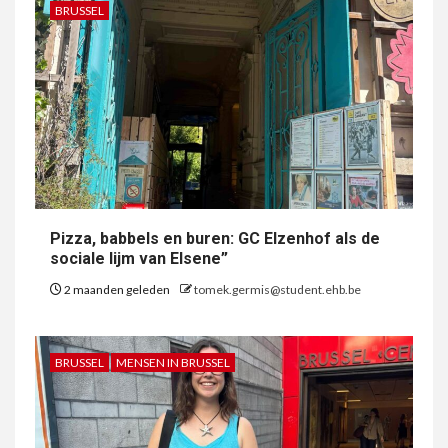
BRUSSEL
Pizza, babbels en buren: GC Elzenhof als de
sociale lijm van Elsene”
2 maanden geleden
tomek.germis@student.ehb.be
BRUSSEL
MENSEN IN BRUSSEL